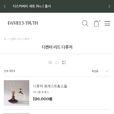
디스커버리 세트 No.1 출시
8월 이벤트 혜택
8월 증정품
신규회원 가입 혜택
0
홈
디켄터 리드 디퓨저
디켄터 리드 디퓨저
전체
22
개
디퓨저 포레스트&소울
다니엘 트루스
126,000원