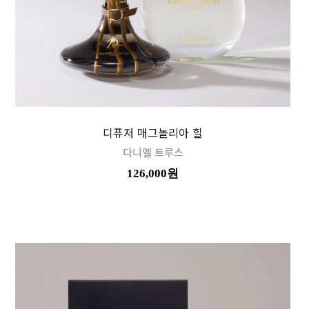
디퓨저 매그놀리아 힐
다니엘 트루스
126,000