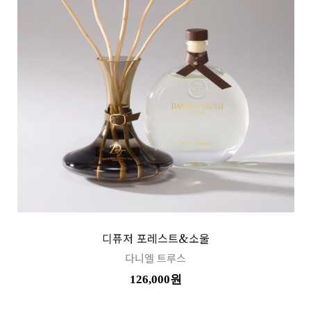
디퓨저 포레스트&소울
다니엘 트루스
126,000