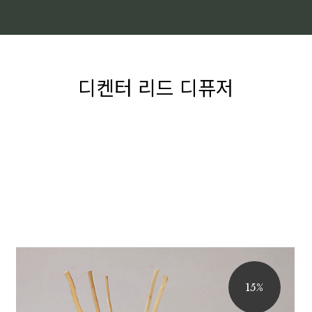
디켄터 리드 디퓨저
15%