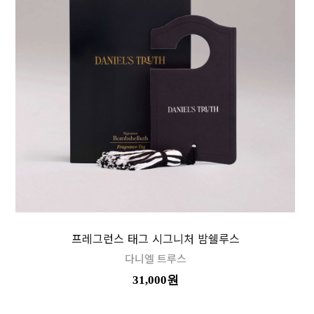
프레그런스 태그 시그니처 밤쉘루스
다니엘 트루스
31,000