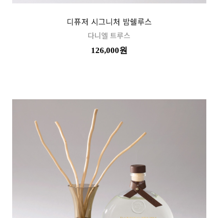
디퓨저 시그니처 밤쉘루스
다니엘 트루스
126,000