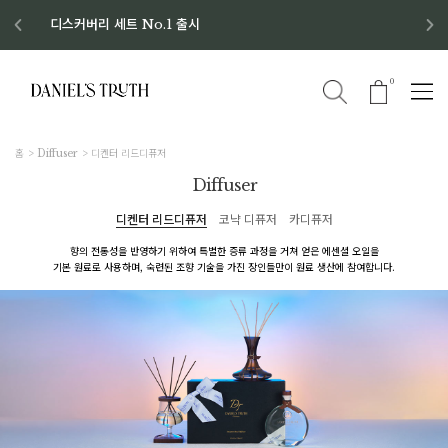
디스커버리 세트 No.1 출시
8월 이벤트 혜택
8월 증정품
신규회원 가입 혜택
0
홈
Diffuser
디켄터 리드디퓨저
Diffuser
디켄터 리드디퓨저
코냑 디퓨저
카디퓨저
향의 전통성을 반영하기 위하여 특별한 증류 과정을 거쳐 얻은 에센셜 오일을
기본 원료로 사용하며, 숙련된 조향 기술을 가진 장인들만이 원료 생산에 참여합니다.