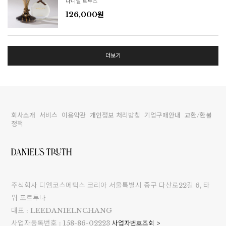
다니엘 트루스
126,000원
더보기
회사소개
서비스
이용약관
개인정보 처리방침
기업구매안내
교환/환불
정책
주식회사 디엠코스메틱스 코리아 서울특별시 중구 다산로22길 6, 타
워 포르투나
대표 : LEEDANIELNCHANG
사업자등록번호 : 158-86-02223
사업자번호조회 >