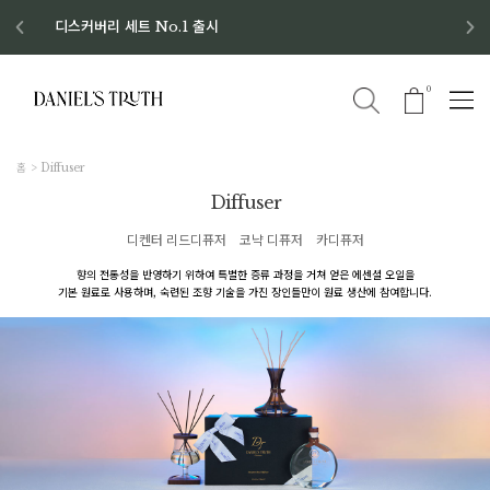
디스커버리 세트 No.1 출시
8월 이벤트 혜택
8월 증정품
신규회원 가입 혜택
0
홈
Diffuser
Diffuser
디켄터 리드디퓨저
코냑 디퓨저
카디퓨저
향의 전통성을 반영하기 위하여 특별한 증류 과정을 거쳐 얻은 에센셜 오일을
기본 원료로 사용하며, 숙련된 조향 기술을 가진 장인들만이 원료 생산에 참여합니다.