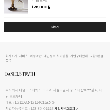
다니엘 트루스
126,000원
더보기
회사소개
서비스
이용약관
개인정보 처리방침
기업구매안내
교환/환불
정책
주식회사 디엠코스메틱스 코리아 서울특별시 중구 다산로22길 6, 타
워 포르투나
대표 : LEEDANIELNCHANG
사업자등록번호 : 158-86-02223
사업자번호조회 >