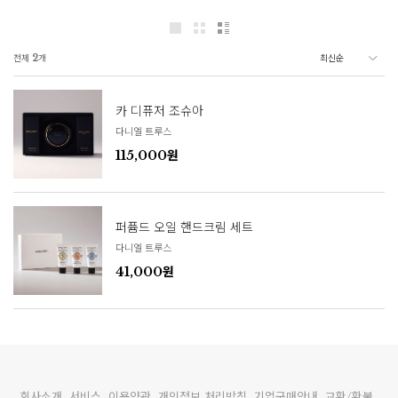
전체
2
개
카 디퓨저 조슈아
다니엘 트루스
115,000원
퍼퓸드 오일 핸드크림 세트
다니엘 트루스
41,000원
회사소개
서비스
이용약관
개인정보 처리방침
기업구매안내
교환/환불