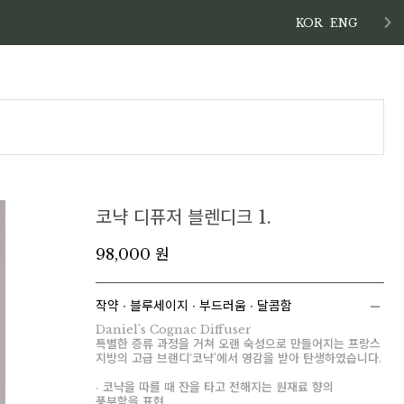
KOR
ENG
코냑 디퓨저 블렌디크 1.
98,000 원
작약 ∙ 블루세이지 ∙ 부드러움 ∙ 달콤함
Daniel's Cognac Diffuser
특별한 증류 과정을 거쳐 오랜 숙성으로 만들어지는 프랑스
지방의 고급 브랜디‘코냑’에서 영감을 받아 탄생하였습니다.
∙ 코냑을 따를 때 잔을 타고 전해지는 원재료 향의
풍부함을 표현