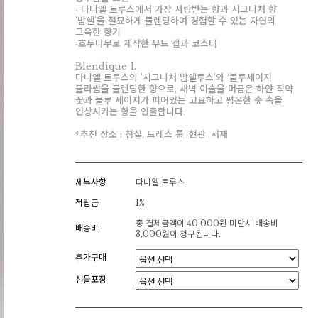
∙ 다니엘 트루스에서 가장 사랑받는 향과 시그니처 향
'밤쉘'을 절묘하게 블렌딩하여 경험할 수 있는 자연의
그윽한 향기
∙호두나무로 제작한 우드 캡과 코스터
Blendique 1.
다니엘 트루스의 '시그니처 밤쉘루스'와 ‘블루세이지
블라썸을 블렌딩한 향으로, 새벽 이슬을 머금은 하얀 작약
꽃과 블루 세이지가 피어있는 고요하고 평온한 숲 속을
연상시키는 향을 연출합니다.
*추천 장소 : 침실, 드레스 룸, 현관, 서재
세부사항
다니엘 트루스
적립금
1%
총 결제금액이 40,000원 미만시 배송비
배송비
3,000원이 청구됩니다.
추가구매
선물포장