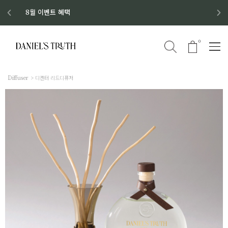
디스커버리 세트 No.1 출시
8월 이벤트 혜택
8월 증정품
신규회원 가입 혜택
0
Diffuser
디켄터 리드디퓨저