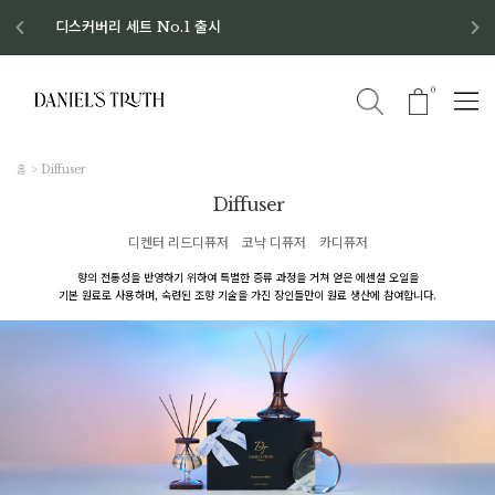
디스커버리 세트 No.1 출시
8월 이벤트 혜택
8월 증정품
신규회원 가입 혜택
0
홈
Diffuser
Diffuser
디켄터 리드디퓨저
코냑 디퓨저
카디퓨저
향의 전통성을 반영하기 위하여 특별한 증류 과정을 거쳐 얻은 에센셜 오일을
기본 원료로 사용하며, 숙련된 조향 기술을 가진 장인들만이 원료 생산에 참여합니다.