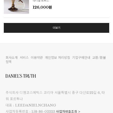
다니엘 트루스
126,000원
더보기
회사소개
서비스
이용약관
개인정보 처리방침
기업구매안내
교환/환불
정책
주식회사 디엠코스메틱스 코리아 서울특별시 중구 다산로22길 6, 타
워 포르투나
대표 : LEEDANIELNCHANG
사업자등록번호 : 158-86-02223
사업자번호조회 >